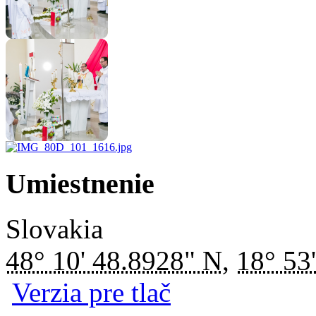
Umiestnenie
Slovakia
48° 10' 48.8928" N
,
18° 53
Verzia pre tlač