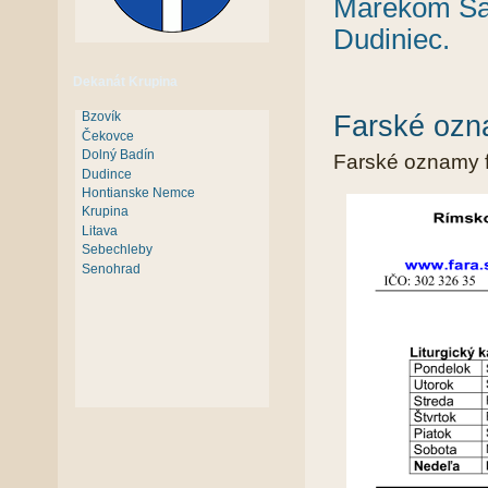
Marekom Sa
Dudiniec.
Dekanát Krupina
Bzovík
Farské ozn
Čekovce
Dolný Badín
Farské oznamy f
Dudince
Hontianske Nemce
Krupina
Litava
Sebechleby
Senohrad