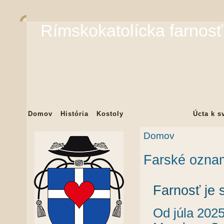
Rímskokatolícka farnosť
Domov
História
Kostoly
Farské oznamy
Úcta k s
Domov
Farské ozna
Farnosť je 
Od júla 2025