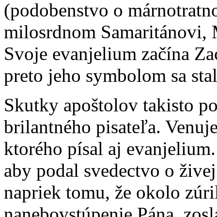
(podobenstvo o márnotratno
milosrdnom Samaritánovi, M
Svoje evanjelium začína Za
preto jeho symbolom sa stal
Skutky apoštolov takisto po
brilantného pisateľa. Venuje
ktorého písal aj evanjelium
aby podal svedectvo o živej 
napriek tomu, že okolo zúr
nanebovstúpenie Pána, zosl