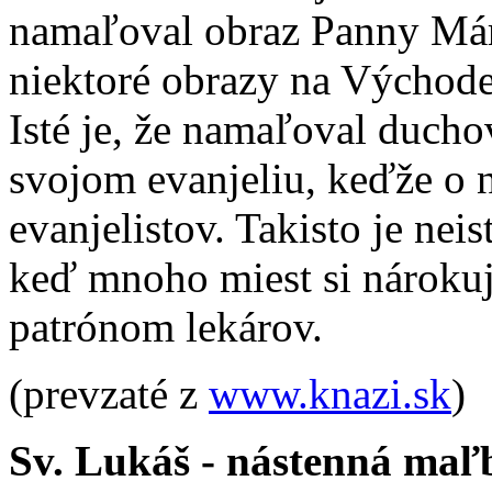
namaľoval obraz Panny Már
niektoré obrazy na Východe
Isté je, že namaľoval duch
svojom evanjeliu, keďže o n
evanjelistov. Takisto je nei
keď mnoho miest si nárokuje
patrónom lekárov.
(prevzaté z
www.knazi.sk
)
Sv. Lukáš - nástenná maľb