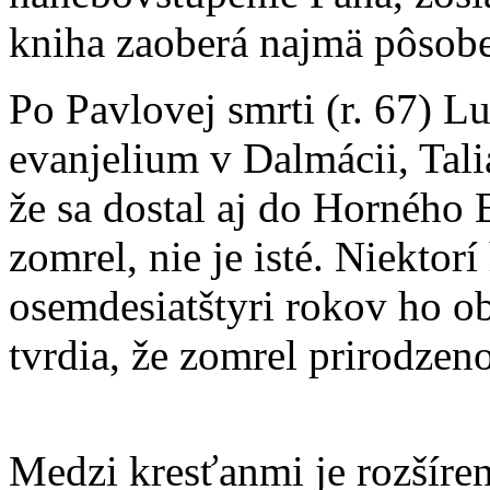
kniha zaoberá najmä pôsoben
Po Pavlovej smrti (r. 67) Lu
evanjelium v Dalmácii, Tali
že sa dostal aj do Hornéh
zomrel, nie je isté. Niektor
osemdesiatštyri rokov ho ob
tvrdia, že zomrel prirodzen
Medzi kresťanmi je rozšíren