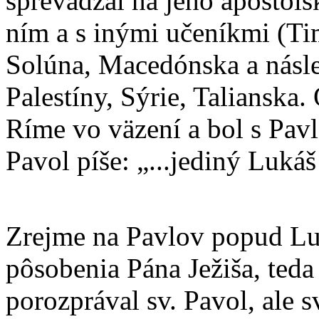
sprevádzal na jeho apoštolsk
ním a s inými učeníkmi (Ti
Solúna, Macedónska a násle
Palestíny, Sýrie, Talianska.
Ríme vo väzení a bol s Pav
Pavol píše: „...jediný Luká
Zrejme na Pavlov popud Luk
pôsobenia Pána Ježiša, teda
porozprával sv. Pavol, ale s