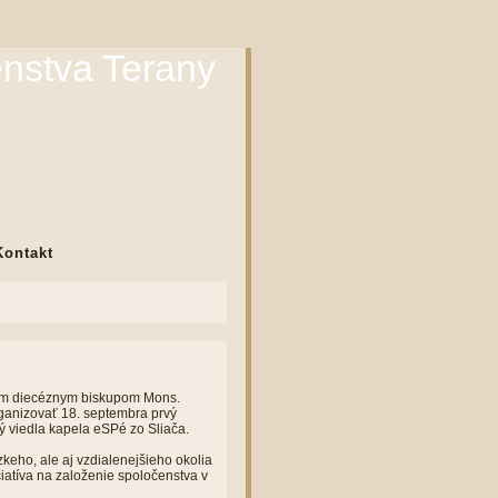
enstva Terany
Kontakt
kým diecéznym biskupom Mons.
ganizovať 18. septembra prvý
rý viedla kapela eSPé zo Sliača.
ízkeho, ale aj vzdialenejšieho okolia
iciatíva na založenie spoločenstva v