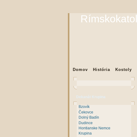
Rímskokatol
Domov
História
Kostoly
Dekanát Krupina
Bzovík
Čekovce
Dolný Badín
Dudince
Hontianske Nemce
Krupina