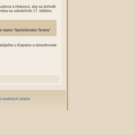
y, Dudince a Hokovce, aby sa dohodli
stva sa uskutočnilo 17. októbra
e názov “Spoločenstvo Terany”
zabíjačka u Klapalov a silvestrovské
a osobných údajov