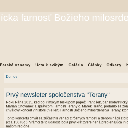
ícka farnosť Božieho milosrd
Farské oznamy
Úcta k svätým
Galéria
Články
Odkazy
Domov
Prvý newsleter spoločenstva "Terany"
Roku Pána 2015, keď bol rímskym biskupom pápež František, banskobystric
Marián Chovanec a správcom Farnosti Terany o. Marek Hraňo, podarilo sa zor
chválový koncert v histórii (nie len) Farnosti Božieho milosrdenstva Terany, kto
Tohto koncertu chvál sa zúčastnili veriaci z rôznych farností a denominácií z bl
(cca 150 ľudí). Vrámci tejto udalosti bola prvý krát zverejnená prebiehajúca in
našom regióne.