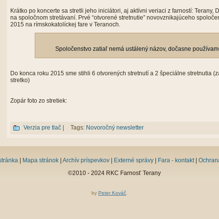
Krátko po koncerte sa stretli jeho iniciátori, aj aktívni veriaci z farností: Teran
na spoločnom stretávaní. Prvé “otvorené stretnutie” novovznikajúceho spoločen
2015 na rímskokatolíckej fare v Teranoch.
Spoločenstvo zatiaľ nemá ustálený názov, dočasne používam
Do konca roku 2015 sme stihli 6 otvorených stretnutí a 2 špeciálne stretnutia (
stretko)
Zopár foto zo stretiek:
Verzia pre tlač
|
Tags:
Novoročný newsletter
stránka
|
Mapa stránok
|
Archív príspevkov
|
Externé správy
|
Fara - kontakt
|
Ochran
©2010 - 2024 RKC Farnosť Terany
by
Peter Kováč
.